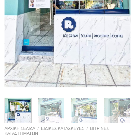
ΑΡΧΙΚΉ ΣΕΛΊΔΑ
/
ΕΙΔΙΚΈΣ ΚΑΤΑΣΚΕΥΈΣ
/
ΒΙΤΡΊΝΕΣ
ΚΑΤΑΣΤΗΜΆΤΩΝ