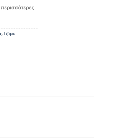
α περισσότερες
ς
,
Τζάμια