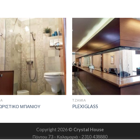
ΙΑ
ΤΖΆΜΙΑ
ΩΡΙΣΤΙΚΟ ΜΠΑΝΙΟΥ
PLEXIGLASS
Copyright 2026 ©
Crystal House
Πόντου 73 - Καλαμαριά - 2310 438880