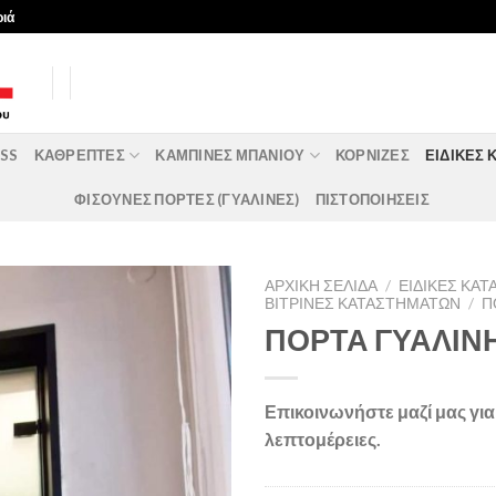
ριά
ASS
ΚΑΘΡΈΠΤΕΣ
ΚΑΜΠΊΝΕΣ ΜΠΆΝΙΟΥ
ΚΟΡΝΊΖΕΣ
ΕΙΔΙΚΈΣ 
ΦΙΣΟΥΝΕΣ ΠΟΡΤΕΣ (ΓΥΑΛΙΝΕΣ)
ΠΙΣΤΟΠΟΙΗΣΕΙΣ
ΑΡΧΙΚΉ ΣΕΛΊΔΑ
/
ΕΙΔΙΚΈΣ ΚΑ
ΒΙΤΡΊΝΕΣ ΚΑΤΑΣΤΗΜΆΤΩΝ
/
Π
ΠΟΡΤΑ ΓΥΑΛΙΝ
Επικοινωνήστε μαζί μας γι
λεπτομέρειες.