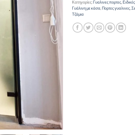
Κατηγορίες:
Γυαλινες πορτες
,
Ειδικέ
Γυάλινη με κάσα
,
Πορτες γυαλινες
,
Σ
Τζάμια