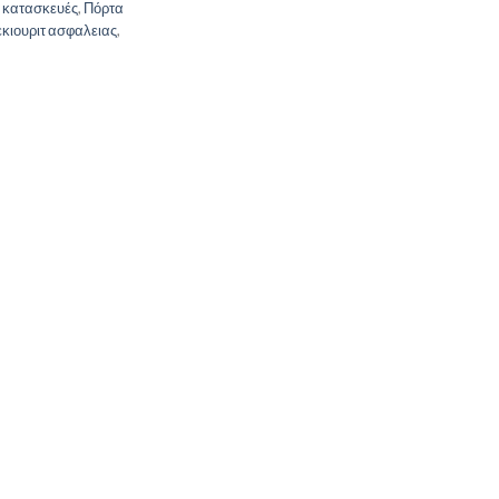
ς κατασκευές
,
Πόρτα
εκιουριτ ασφαλειας
,