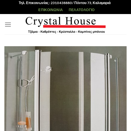
Skip
Τηλ. Επικοινωνίας : 2310 438880 / Πόντου 73, Καλαμαριά
to
ΕΠΙΚΟΙΝΩΝΊΑ
ΠΕΛΑΤΟΛΌΓΙΟ
content