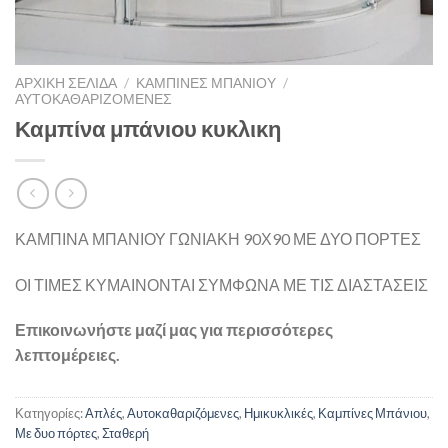
ΑΡΧΙΚΉ ΣΕΛΊΔΑ
/
ΚΑΜΠΊΝΕΣ ΜΠΆΝΙΟΥ
/
ΑΥΤΟΚΑΘΑΡΙΖΌΜΕΝΕΣ
Καμπίνα μπάνιου κυκλικη
ΚΑΜΠΙΝΑ ΜΠΑΝΙΟΥ ΓΩΝΙΑΚΗ 90Χ90 ΜΕ ΔΥΟ ΠΟΡΤΕΣ
ΟΙ ΤΙΜΕΣ ΚΥΜΑΙΝΟΝΤΑΙ ΣΥΜΦΩΝΑ ΜΕ ΤΙΣ ΔΙΑΣΤΑΣΕΙΣ
Επικοινωνήστε μαζί μας για περισσότερες
λεπτομέρειες.
Κατηγορίες:
Απλές
,
Αυτοκαθαριζόμενες
,
Ημικυκλικές
,
Καμπίνες Μπάνιου
,
Με δυο πόρτες
,
Σταθερή