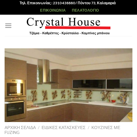
Skip
Τηλ. Επικοινωνίας : 2310 438880 / Πόντου 73, Καλαμαριά
to
ΕΠΙΚΟΙΝΩΝΊΑ
ΠΕΛΑΤΟΛΌΓΙΟ
content
ΑΡΧΙΚΉ ΣΕΛΊΔΑ
/
ΕΙΔΙΚΈΣ ΚΑΤΑΣΚΕΥΈΣ
/
ΚΟΥΖΊΝΕΣ ΜΕ
FUZING