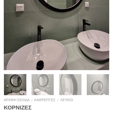
ΑΡΧΙΚΉ ΣΕΛΊΔΑ
/
ΚΑΘΡΈΠΤΕΣ
/
ΛΕΥΚΟΊ
ΚΟΡΝΙΖΕΣ