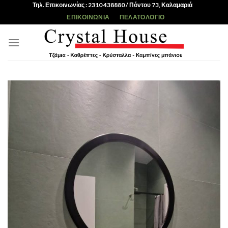
Skip
Τηλ. Επικοινωνίας : 2310 438880 / Πόντου 73, Καλαμαριά
to
ΕΠΙΚΟΙΝΩΝΊΑ
ΠΕΛΑΤΟΛΌΓΙΟ
content