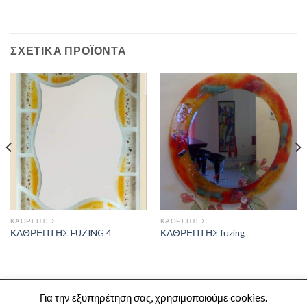
ΣΧΕΤΙΚΆ ΠΡΟΪΌΝΤΑ
ΚΑΘΡΈΠΤΕΣ
ΚΑΘΡΈΠΤΕΣ
ΚΑΘΡΕΠΤΗΣ FUZING 4
ΚΑΘΡΕΠΤΗΣ fuzing
Copyright 2026 ©
Crystal House
Για την εξυπηρέτηση σας, χρησιμοποιούμε cookies.