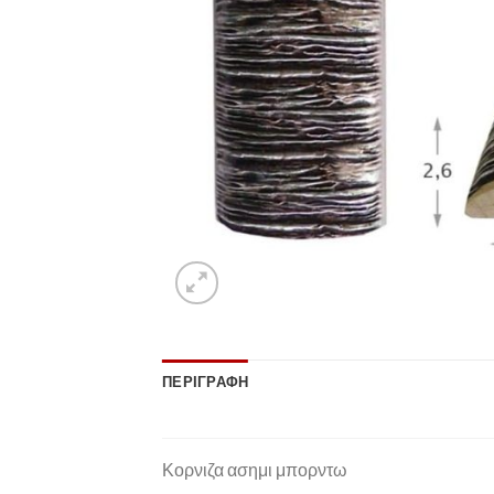
ΠΕΡΙΓΡΑΦΉ
Κορνιζα ασημι μπορντω