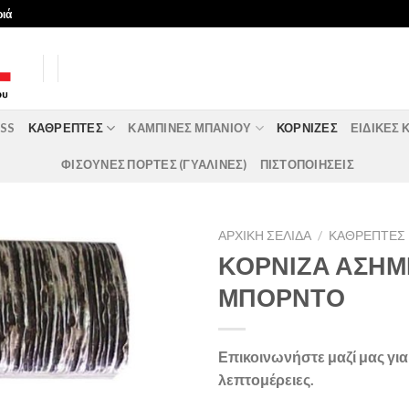
ριά
ASS
ΚΑΘΡΈΠΤΕΣ
ΚΑΜΠΊΝΕΣ ΜΠΆΝΙΟΥ
ΚΟΡΝΊΖΕΣ
ΕΙΔΙΚΈΣ 
ΦΙΣΟΥΝΕΣ ΠΟΡΤΕΣ (ΓΥΑΛΙΝΕΣ)
ΠΙΣΤΟΠΟΙΗΣΕΙΣ
ΑΡΧΙΚΉ ΣΕΛΊΔΑ
/
ΚΑΘΡΈΠΤΕΣ
ΚΟΡΝΙΖΑ ΑΣΗΜΙ
ΜΠΟΡΝΤΟ
Επικοινωνήστε μαζί μας γι
λεπτομέρειες.