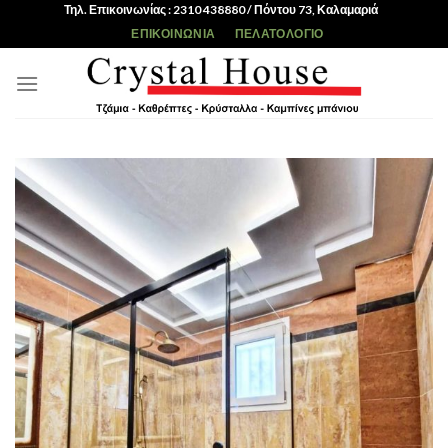
Skip
Τηλ. Επικοινωνίας : 2310 438880 / Πόντου 73, Καλαμαριά
to
ΕΠΙΚΟΙΝΩΝΊΑ
ΠΕΛΑΤΟΛΌΓΙΟ
content