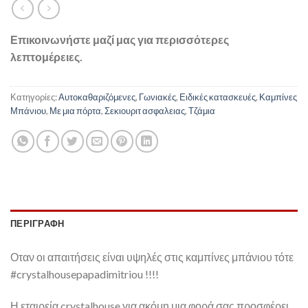
Επικοινωνήστε μαζί μας για περισσότερες
λεπτομέρειες.
Κατηγορίες:
Αυτοκαθαριζόμενες
,
Γωνιακές
,
Ειδικές κατασκευές
,
Καμπίνες
Μπάνιου
,
Με μια πόρτα
,
Σεκιουριτ ασφαλειας
,
Τζάμια
ΠΕΡΙΓΡΑΦΉ
Οταν οι απαιτήσεις είναι υψηλές στις καμπίνες μπάνιου τότε
#crystalhousepapadimitriou !!!!
Η εταιρεία crystalhouse για ακόμη μια φορά σας προσφέρει