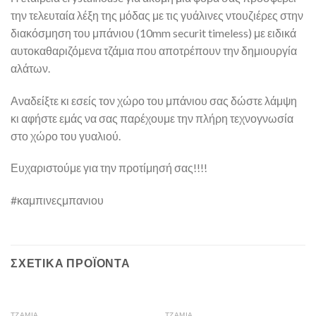
την τελευταία λέξη της μόδας με τις γυάλινες ντουζιέρες στην
διακόσμηση του μπάνιου (10mm securit timeless) με ειδικά
αυτοκαθαριζόμενα τζάμια που αποτρέπουν την δημιουργία
αλάτων.
Αναδείξτε κι εσείς τον χώρο του μπάνιου σας δώστε λάμψη
κι αφήστε εμάς να σας παρέχουμε την πλήρη τεχνογνωσία
στο χώρο του γυαλιού.
Ευχαριστούμε για την προτίμησή σας!!!!
#καμπινεςμπανιου
ΣΧΕΤΙΚΆ ΠΡΟΪΌΝΤΑ
ΤΖΆΜΙΑ
ΤΖΆΜΙΑ