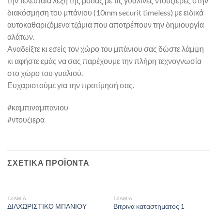
την τελευταία λέξη της μόδας με τις γυάλινες ντουζιέρες στην
διακόσμηση του μπάνιου (10mm securit timeless) με ειδικά
αυτοκαθαριζόμενα τζάμια που αποτρέπουν την δημιουργία
αλάτων.
Αναδείξτε κι εσείς τον χώρο του μπάνιου σας δώστε λάμψη
κι αφήστε εμάς να σας παρέχουμε την πλήρη τεχνογνωσία
στο χώρο του γυαλιού.
Ευχαριστούμε για την προτίμησή σας.
#καμπιναμπανιου
#ντουζιερα
ΣΧΕΤΙΚΆ ΠΡΟΪΌΝΤΑ
ΤΖΆΜΙΑ
ΤΖΆΜΙΑ
ΔΙΑΧΩΡΙΣΤΙΚΟ ΜΠΑΝΙΟΥ
Βιτρινα καταστηματος 1