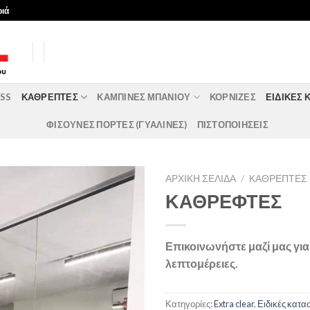
ριά
ASS
ΚΑΘΡΈΠΤΕΣ
ΚΑΜΠΊΝΕΣ ΜΠΆΝΙΟΥ
ΚΟΡΝΊΖΕΣ
ΕΙΔΙΚΈΣ 
ΦΙΣΟΥΝΕΣ ΠΟΡΤΕΣ (ΓΥΑΛΙΝΕΣ)
ΠΙΣΤΟΠΟΙΗΣΕΙΣ
ΑΡΧΙΚΉ ΣΕΛΊΔΑ
/
ΚΑΘΡΈΠΤΕΣ
ΚΑΘΡΕΦΤΕΣ
Επικοινωνήστε μαζί μας γι
λεπτομέρειες.
Κατηγορίες:
Extra clear
,
Ειδικές κατα