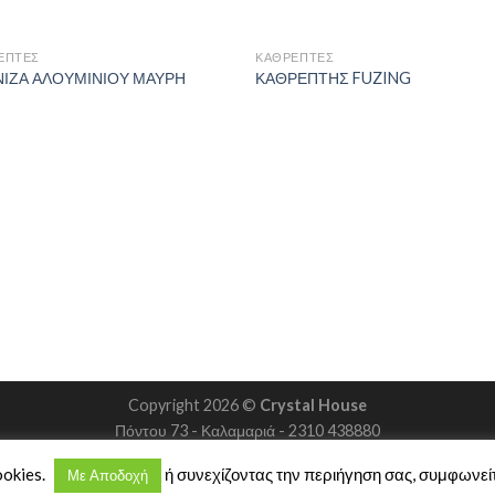
ΈΠΤΕΣ
ΚΑΘΡΈΠΤΕΣ
ΙΖΑ ΑΛΟΥΜΙΝΙΟΥ ΜΑΥΡΗ
ΚΑΘΡΕΠΤΗΣ FUZING
Copyright 2026 ©
Crystal House
Πόντου 73 - Καλαμαριά - 2310 438880
ookies.
ή συνεχίζοντας την περιήγηση σας, συμφωνείτ
Με Αποδοχή