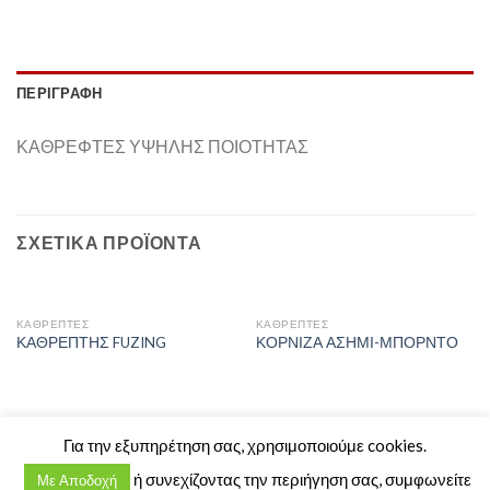
ΠΕΡΙΓΡΑΦΉ
ΚΑΘΡΕΦΤΕΣ ΥΨΗΛΗΣ ΠΟΙΟΤΗΤΑΣ
ΣΧΕΤΙΚΆ ΠΡΟΪΌΝΤΑ
ΚΑΘΡΈΠΤΕΣ
ΚΑΘΡΈΠΤΕΣ
ΚΑΘΡΕΠΤΗΣ FUZING
ΚΟΡΝΙΖΑ ΑΣΗΜΙ-ΜΠΟΡΝΤΟ
Copyright 2026 ©
Crystal House
Για την εξυπηρέτηση σας, χρησιμοποιούμε cookies.
Πόντου 73 - Καλαμαριά - 2310 438880
ή συνεχίζοντας την περιήγηση σας, συμφωνείτε
Με Αποδοχή