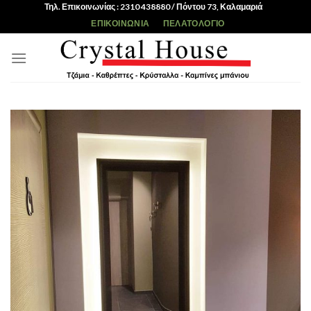
Skip
Τηλ. Επικοινωνίας : 2310 438880 / Πόντου 73, Καλαμαριά
to
ΕΠΙΚΟΙΝΩΝΊΑ
ΠΕΛΑΤΟΛΌΓΙΟ
content