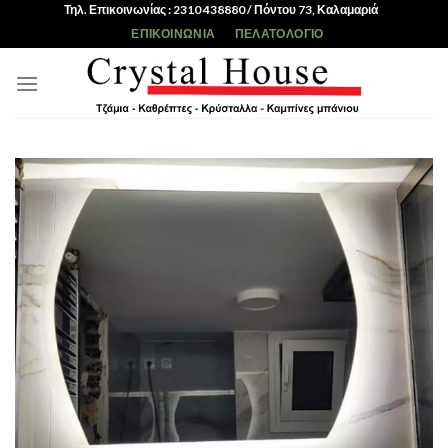
Skip
Τηλ. Επικοινωνίας : 2310 438880 / Πόντου 73, Καλαμαριά
to
ΕΠΙΚΟΙΝΩΝΊΑ
ΠΕΛΑΤΟΛΌΓΙΟ
content