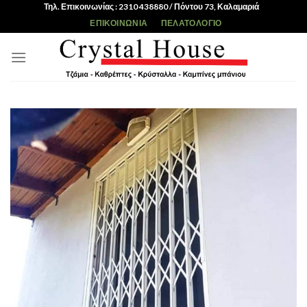
Skip
Τηλ. Επικοινωνίας : 2310 438880 / Πόντου 73, Καλαμαριά
to
ΕΠΙΚΟΙΝΩΝΊΑ
ΠΕΛΑΤΟΛΌΓΙΟ
content