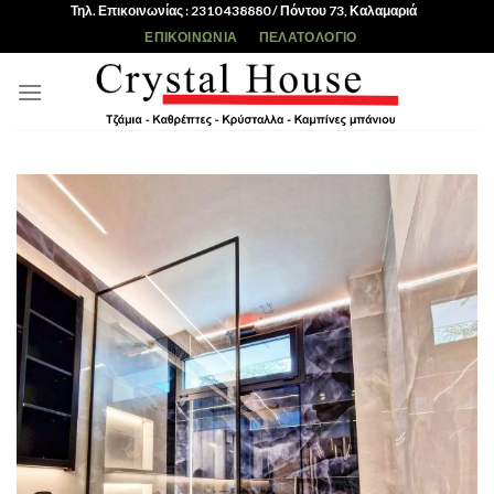
Skip
Τηλ. Επικοινωνίας : 2310 438880 / Πόντου 73, Καλαμαριά
to
ΕΠΙΚΟΙΝΩΝΊΑ
ΠΕΛΑΤΟΛΌΓΙΟ
content