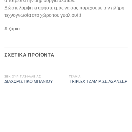
αποτρέπει την δημιουργία αλάτων.
Δώστε λάμψη κι αφήστε εμάς να σας παρέχουμε την πλήρη
τεχνογνωσία στο χώρο του γυαλιου!!!
#τζάμια
ΣΧΕΤΙΚΆ ΠΡΟΪΌΝΤΑ
ΣΕΚΙΟΥΡΙΤ ΑΣΦΑΛΕΙΑΣ
ΤΖΆΜΙΑ
ΔΙΑΧΩΡΙΣΤΙΚΟ ΜΠΑΝΙΟΥ
TRIPLEX ΤΖΑΜΙΑ ΣΕ ΑΣΑΝΣΕΡ