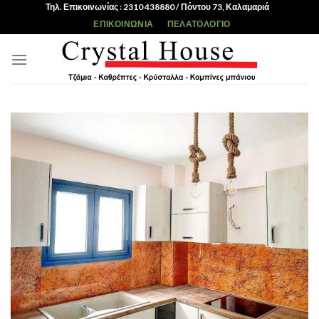
Skip
Τηλ. Επικοινωνίας : 2310 438880 / Πόντου 73, Καλαμαριά
to
ΕΠΙΚΟΙΝΩΝΊΑ
ΠΕΛΑΤΟΛΌΓΙΟ
content