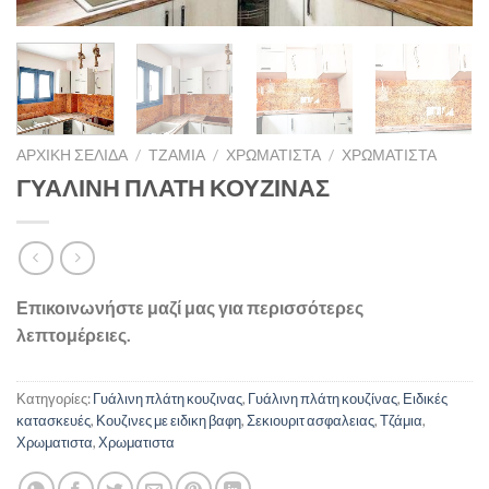
ΑΡΧΙΚΉ ΣΕΛΊΔΑ
/
ΤΖΆΜΙΑ
/
ΧΡΩΜΑΤΙΣΤΑ
/
ΧΡΩΜΑΤΙΣΤΑ
ΓΥΑΛΙΝΗ ΠΛΑΤΗ ΚΟΥΖΙΝΑΣ
Επικοινωνήστε μαζί μας για περισσότερες
λεπτομέρειες.
Κατηγορίες:
Γυάλινη πλάτη κουζινας
,
Γυάλινη πλάτη κουζίνας
,
Ειδικές
κατασκευές
,
Κουζινες με ειδικη βαφη
,
Σεκιουριτ ασφαλειας
,
Τζάμια
,
Χρωματιστα
,
Χρωματιστα