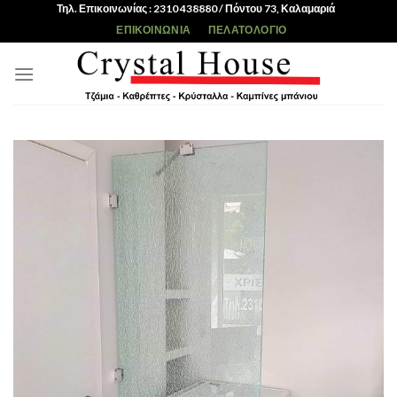
Skip
Τηλ. Επικοινωνίας : 2310 438880 / Πόντου 73, Καλαμαριά
to
ΕΠΙΚΟΙΝΩΝΊΑ
ΠΕΛΑΤΟΛΌΓΙΟ
content