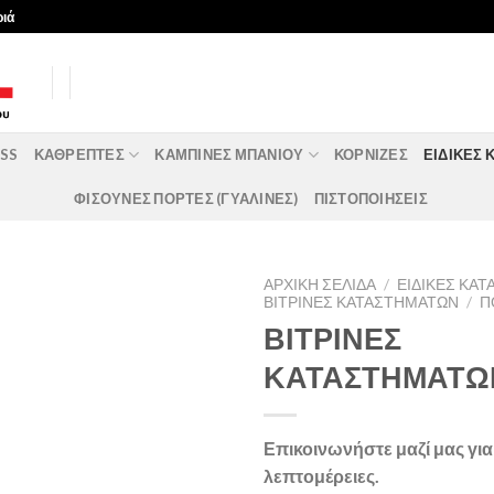
ριά
ASS
ΚΑΘΡΈΠΤΕΣ
ΚΑΜΠΊΝΕΣ ΜΠΆΝΙΟΥ
ΚΟΡΝΊΖΕΣ
ΕΙΔΙΚΈΣ 
ΦΙΣΟΥΝΕΣ ΠΟΡΤΕΣ (ΓΥΑΛΙΝΕΣ)
ΠΙΣΤΟΠΟΙΗΣΕΙΣ
ΑΡΧΙΚΉ ΣΕΛΊΔΑ
/
ΕΙΔΙΚΈΣ ΚΑ
ΒΙΤΡΊΝΕΣ ΚΑΤΑΣΤΗΜΆΤΩΝ
/
Π
ΒΙΤΡΙΝΕΣ
ΚΑΤΑΣΤΗΜΑΤΩ
Επικοινωνήστε μαζί μας γι
λεπτομέρειες.