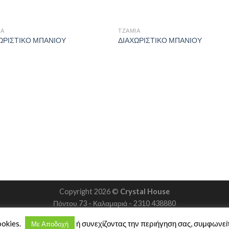
ΙΑ
ΤΖΆΜΙΑ
ΩΡΙΣΤΙΚΟ ΜΠΑΝΙΟΥ
ΔΙΑΧΩΡΙΣΤΙΚΟ ΜΠΑΝΙΟΥ
Copyright 2026 ©
Crystal House
Πόντου 73 - Καλαμαριά - 2310 438880
ookies.
ή συνεχίζοντας την περιήγηση σας, συμφωνείτ
Με Αποδοχή