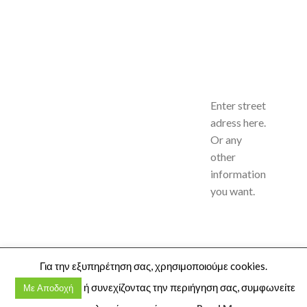
Enter street
adress here.
Or any
other
information
you want.
Copyright 2026 ©
Crystal House
Για την εξυπηρέτηση σας, χρησιμοποιούμε cookies.
Πόντου 73 - Καλαμαριά - 2310 438880
ή συνεχίζοντας την περιήγηση σας, συμφωνείτε
Με Αποδοχή